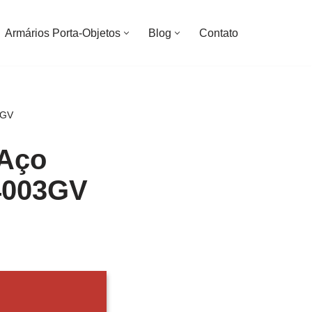
Armários Porta-Objetos
Blog
Contato
3GV
 Aço
 4003GV