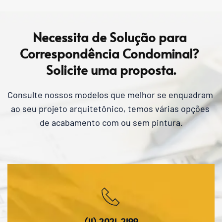
Nos responsabilizamos por qualquer eventual 
avaria que ocorra no transporte, trabalhamos 
com transportadoras terceirizadas conceituadas, 
Necessita de Solução para 
as quais temos parcerias onde conseguimos os 
Correspondência Condominal? 
menores preços nas cotações de transporte, 
Solicite uma proposta.
sendo incluso o seguro da mercadoria (dano no 
material / roubo).
Consulte nossos modelos que melhor se enquadram 
ao seu projeto arquitetônico, temos várias opções 
de acabamento com ou sem pintura.
(11) 2021-2199