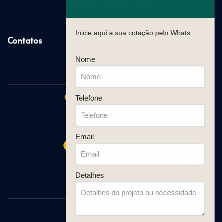
Questão de Segurança
Inicie aqui a sua cotação pelo Whats
Contatos
Nome
(11) 2021-2199
Telefone
R. Bahia, 1245 - Sala 10
Centro, Avaré - SP
CEP: 18700-110
Email
Segunda a Quinta:
08:00 às 11:30 e 13:00 às 18:00
Sexta:
Detalhes
08:00 às 11:30 e 13:00 às 17:00