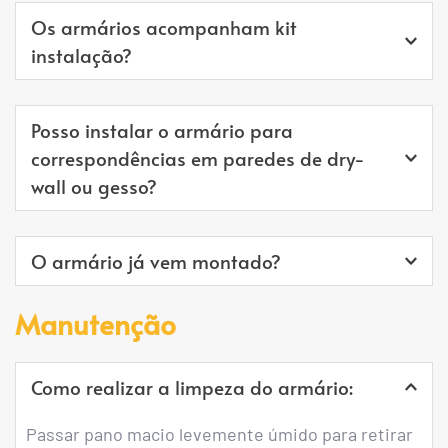
Os armários acompanham kit 
instalação?
Os armários para correspondência acompanham 
Posso instalar o armário para 
o kit instalação completo (Buchas e Parafusos).
correspondências em paredes de dry-
wall ou gesso?
Recomendamos a instalação apenas em paredes 
O armário já vem montado?
estruturais. Prestar atenção a possíveis 
encanamentos e/ou conduítes que possam 
Sim. De acordo com o projeto de necessidade 
Manutenção
conter na parede.
desenvolvido para cada condomínio.
Como realizar a limpeza do armário:
Passar pano macio levemente úmido para retirar 