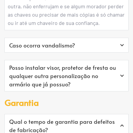
outra, não enferrujam e se algum morador perder 
as chaves ou precisar de mais cópias é só chamar 
ou ir até um chaveiro de sua confiança.
Caso ocorra vandalismo?
Em caso de quebras e depredações ou uso 
Posso instalar visor, protetor de fresta ou 
indevido do mesmo possuímos um setor de 
qualquer outra personalização no 
manutenção onde o fornecimento das peças será 
armário que já possuo?
cobrado. Envie-nos uma foto da avaria e 
orçaremos no menor tempo possível para 
Não é possível, pois essas personalizações 
Garantia
solucionar o problema.
ocorrem durante o processo de fabricação e são 
impossíveis de serem feitas após o armário 
Qual o tempo de garantia para defeitos 
montado.
de fabricação?