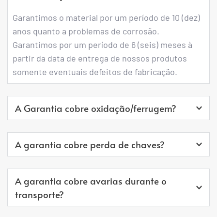
Garantimos o material por um período de 10 (dez) 
anos quanto a problemas de corrosão.
Garantimos por um período de 6 (seis) meses à 
partir da data de entrega de nossos produtos 
somente eventuais defeitos de fabricação.
A Garantia cobre oxidação/ferrugem?
Sim, porém se você é morador de área litorânea o 
A garantia cobre perda de chaves?
produto adequado é o fabricado em Alumínio, o 
qual NUNCA irá enferrujar.
Não. Entre em contato com um chaveiro de sua 
Os armários de aço são protegidos pelo processo 
A garantia cobre avarias durante o 
confiança.
de galvanização, e pintura eletrostática. 
transporte?