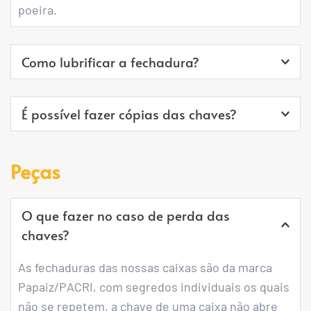
poeira.
Como lubrificar a fechadura?
Utilizar pequena quantidade de grafite em pó 
É possível fazer cópias das chaves?
quando necessário.
Sim, em qualquer chaveiro de sua confiança. 
Peças
Porém cada porta dotada de fechadura já 
acompanha 2 chaves.
O que fazer no caso de perda das 
chaves?
As fechaduras das nossas caixas são da marca 
Papaiz/PACRI, com segredos individuais os quais 
não se repetem, a chave de uma caixa não abre 