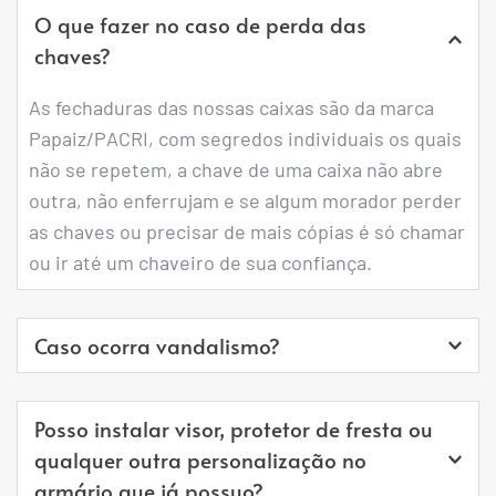
O que fazer no caso de perda das 
chaves?
As fechaduras das nossas caixas são da marca 
Papaiz/PACRI, com segredos individuais os quais 
não se repetem, a chave de uma caixa não abre 
outra, não enferrujam e se algum morador perder 
as chaves ou precisar de mais cópias é só chamar 
ou ir até um chaveiro de sua confiança.
Caso ocorra vandalismo?
Em caso de quebras e depredações ou uso 
Posso instalar visor, protetor de fresta ou 
indevido do mesmo possuímos um setor de 
qualquer outra personalização no 
manutenção onde o fornecimento das peças será 
armário que já possuo?
cobrado. Envie-nos uma foto da avaria e 