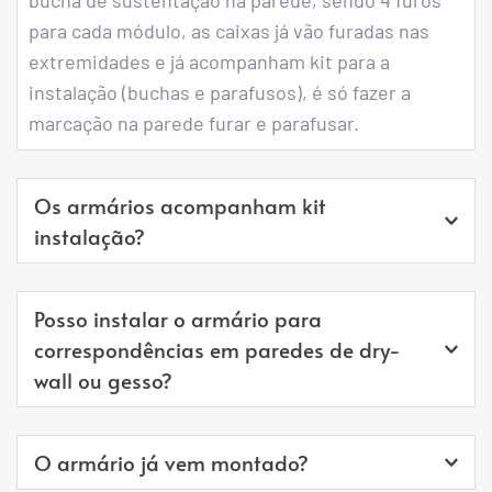
para cada módulo, as caixas já vão furadas nas 
extremidades e já acompanham kit para a 
instalação (buchas e parafusos), é só fazer a 
marcação na parede furar e parafusar.
Os armários acompanham kit 
instalação?
Os armários para correspondência acompanham 
Posso instalar o armário para 
o kit instalação completo (Buchas e Parafusos).
correspondências em paredes de dry-
wall ou gesso?
Recomendamos a instalação apenas em paredes 
O armário já vem montado?
estruturais. Prestar atenção a possíveis 