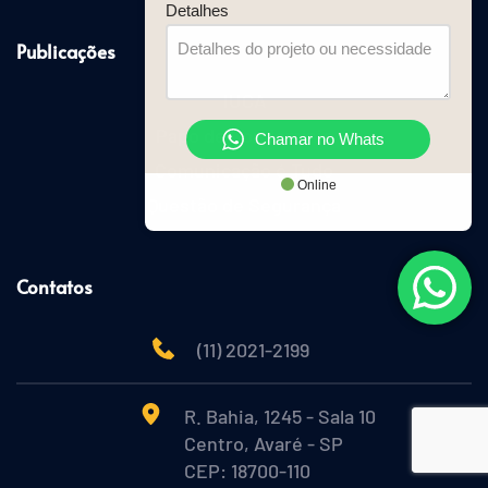
Detalhes
Publicações
IUCA
Papo de Condomínio
Chamar no Whats
Comunicação é Tudo
Online
Questão de Segurança
Contatos
(11) 2021-2199
R. Bahia, 1245 - Sala 10
Centro, Avaré - SP
CEP: 18700-110