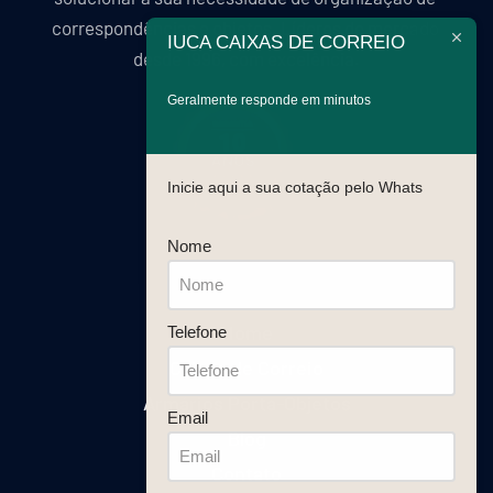
correspondências e objetos. Líderes de mercado 
IUCA CAIXAS DE CORREIO
desde 1996, com excelência.
Geralmente responde em minutos
Inicie aqui a sua cotação pelo Whats
Nome
Home
Telefone
Caixas de Correio
Armários Porta-Objetos
Email
Blog
Contato