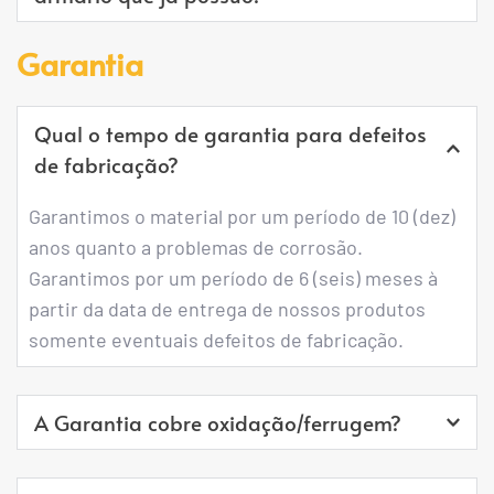
orçaremos no menor tempo possível para 
Não é possível, pois essas personalizações 
Garantia
solucionar o problema.
ocorrem durante o processo de fabricação e são 
impossíveis de serem feitas após o armário 
Qual o tempo de garantia para defeitos 
montado.
de fabricação?
Garantimos o material por um período de 10 (dez) 
anos quanto a problemas de corrosão.
Garantimos por um período de 6 (seis) meses à 
partir da data de entrega de nossos produtos 
somente eventuais defeitos de fabricação.
A Garantia cobre oxidação/ferrugem?
Sim, porém se você é morador de área litorânea o 