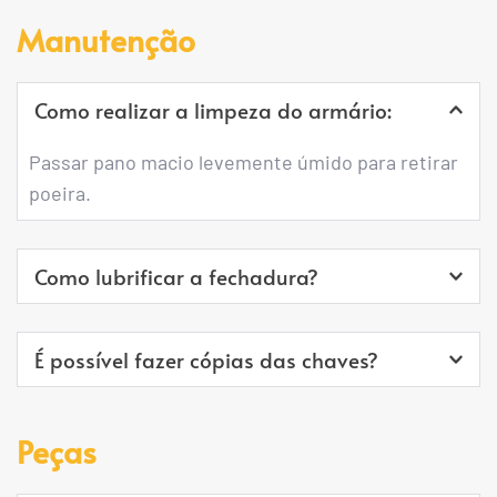
encanamentos e/ou conduítes que possam 
Sim. De acordo com o projeto de necessidade 
Manutenção
conter na parede.
desenvolvido para cada condomínio.
Como realizar a limpeza do armário:
Passar pano macio levemente úmido para retirar 
poeira.
Como lubrificar a fechadura?
Utilizar pequena quantidade de grafite em pó 
É possível fazer cópias das chaves?
quando necessário.
Sim, em qualquer chaveiro de sua confiança. 
Peças
Porém cada porta dotada de fechadura já 
acompanha 2 chaves.