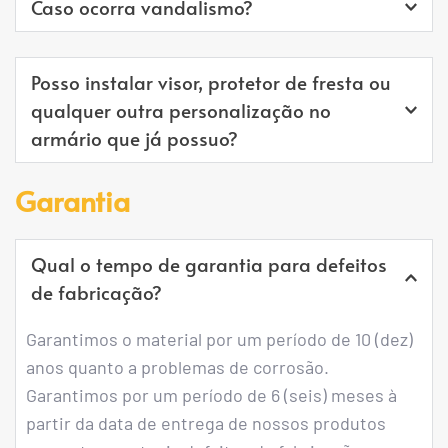
Caso ocorra vandalismo?
Em caso de quebras e depredações ou uso 
Posso instalar visor, protetor de fresta ou 
indevido do mesmo possuímos um setor de 
qualquer outra personalização no 
manutenção onde o fornecimento das peças será 
armário que já possuo?
cobrado. Envie-nos uma foto da avaria e 
orçaremos no menor tempo possível para 
Não é possível, pois essas personalizações 
Garantia
solucionar o problema.
ocorrem durante o processo de fabricação e são 
impossíveis de serem feitas após o armário 
Qual o tempo de garantia para defeitos 
montado.
de fabricação?
Garantimos o material por um período de 10 (dez) 
anos quanto a problemas de corrosão.
Garantimos por um período de 6 (seis) meses à 
partir da data de entrega de nossos produtos 