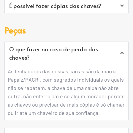
É possível fazer cópias das chaves?
quando necessário.
Sim, em qualquer chaveiro de sua confiança. 
Peças
Porém cada porta dotada de fechadura já 
acompanha 2 chaves.
O que fazer no caso de perda das 
chaves?
As fechaduras das nossas caixas são da marca 
Papaiz/PACRI, com segredos individuais os quais 
não se repetem, a chave de uma caixa não abre 
outra, não enferrujam e se algum morador perder 
as chaves ou precisar de mais cópias é só chamar 
ou ir até um chaveiro de sua confiança.