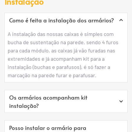
Instalação
Como é feita a instalação dos armários?
A instalação das nossas caixas é simples com 
bucha de sustentação na parede, sendo 4 furos 
para cada módulo, as caixas já vão furadas nas 
extremidades e já acompanham kit para a 
instalação (buchas e parafusos), é só fazer a 
marcação na parede furar e parafusar.
Os armários acompanham kit 
instalação?
Os armários para correspondência acompanham 
Posso instalar o armário para 
o kit instalação completo (Buchas e Parafusos).