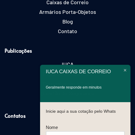
Caixas de Correio
Armários Porta-Objetos
Blog
Contato
Publicações
IUCA
IUCA CAIXAS DE CORREIO
Papo de Condomínio
Comunicação é Tudo
Geralmente responde em minutos
Questão de Segurança
Inicie aqui a sua cotação pelo Whats
Contatos
Nome
(11) 2021-2199