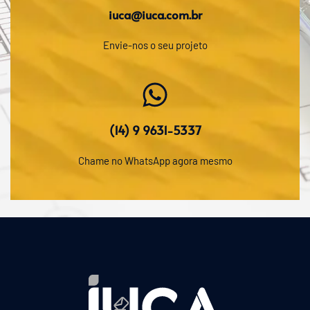
iuca@iuca.com.br
Envie-nos o seu projeto
(14) 9 9631-5337
Chame no WhatsApp agora mesmo