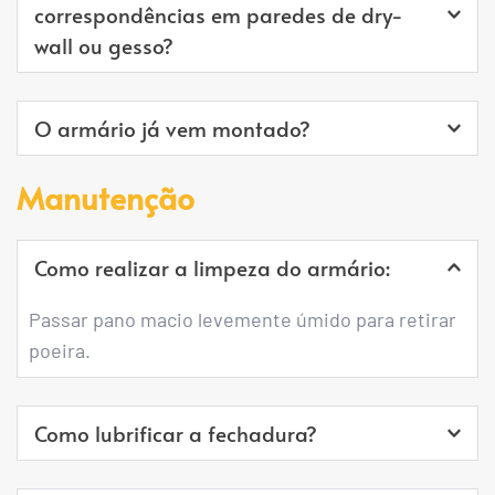
correspondências em paredes de dry-
wall ou gesso?
Recomendamos a instalação apenas em paredes 
O armário já vem montado?
estruturais. Prestar atenção a possíveis 
encanamentos e/ou conduítes que possam 
Sim. De acordo com o projeto de necessidade 
Manutenção
conter na parede.
desenvolvido para cada condomínio.
Como realizar a limpeza do armário:
Passar pano macio levemente úmido para retirar 
poeira.
Como lubrificar a fechadura?
Utilizar pequena quantidade de grafite em pó 