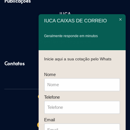
Publicações
IUCA
IUCA CAIXAS DE CORREIO
Papo de Condomínio
Comunicação é Tudo
Geralmente responde em minutos
Questão de Segurança
Inicie aqui a sua cotação pelo Whats
Contatos
Nome
(11) 2021-2199
R. Bahia, 1245 - Sala 10
Telefone
Centro, Avaré - SP
CEP: 18700-110
Email
Segunda a Quinta: