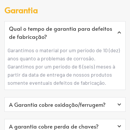
Não é possível, pois essas personalizações 
Garantia
solucionar o problema.
ocorrem durante o processo de fabricação e são 
impossíveis de serem feitas após o armário 
Qual o tempo de garantia para defeitos 
montado.
de fabricação?
Garantimos o material por um período de 10 (dez) 
anos quanto a problemas de corrosão.
Garantimos por um período de 6 (seis) meses à 
partir da data de entrega de nossos produtos 
somente eventuais defeitos de fabricação.
A Garantia cobre oxidação/ferrugem?
Sim, porém se você é morador de área litorânea o 
A garantia cobre perda de chaves?
produto adequado é o fabricado em Alumínio, o 