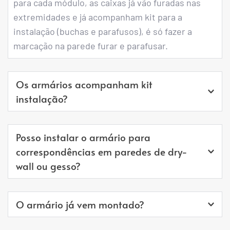
para cada módulo, as caixas já vão furadas nas 
extremidades e já acompanham kit para a 
instalação (buchas e parafusos), é só fazer a 
marcação na parede furar e parafusar.
Os armários acompanham kit 
instalação?
Os armários para correspondência acompanham 
Posso instalar o armário para 
o kit instalação completo (Buchas e Parafusos).
correspondências em paredes de dry-
wall ou gesso?
Recomendamos a instalação apenas em paredes 
O armário já vem montado?
estruturais. Prestar atenção a possíveis 
encanamentos e/ou conduítes que possam 
Sim. De acordo com o projeto de necessidade 