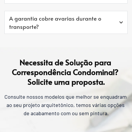
qual NUNCA irá enferrujar.
Não. Entre em contato com um chaveiro de sua 
Os armários de aço são protegidos pelo processo 
A garantia cobre avarias durante o 
confiança.
de galvanização, e pintura eletrostática. 
transporte?
Nos responsabilizamos por qualquer eventual 
avaria que ocorra no transporte, trabalhamos 
com transportadoras terceirizadas conceituadas, 
Necessita de Solução para 
as quais temos parcerias onde conseguimos os 
Correspondência Condominal? 
menores preços nas cotações de transporte, 
Solicite uma proposta.
sendo incluso o seguro da mercadoria (dano no 
material / roubo).
Consulte nossos modelos que melhor se enquadram 
ao seu projeto arquitetônico, temos várias opções 
de acabamento com ou sem pintura.