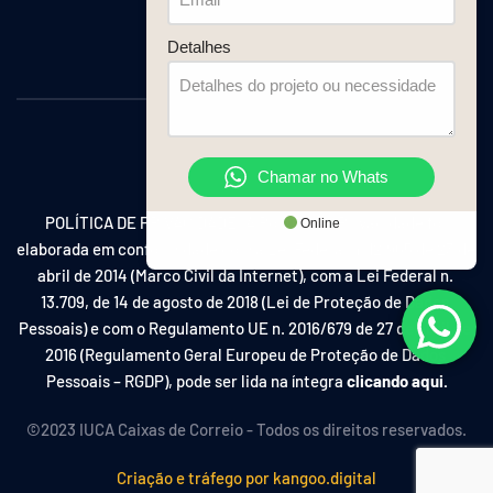
08:00 às 11:30 e 13:00 às 18:00
Sexta:
Detalhes
08:00 às 11:30 e 13:00 às 17:00
Chamar no Whats
POLÍTICA DE PRIVACIDADE: A Política de Privacidade foi 
Online
elaborada em conformidade com a Lei Federal n. 12.965 de 23 de 
abril de 2014 (Marco Civil da Internet), com a Lei Federal n. 
13.709, de 14 de agosto de 2018 (Lei de Proteção de Dados 
Pessoais) e com o Regulamento UE n. 2016/679 de 27 de abril de 
2016 (Regulamento Geral Europeu de Proteção de Dados 
Pessoais – RGDP), pode ser lida na íntegra 
clicando aqui.
©2023 IUCA Caixas de Correio - Todos os direitos reservados.
Criação e tráfego por 
kangoo.digital