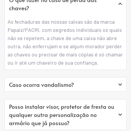
chaves?
As fechaduras das nossas caixas são da marca 
Papaiz/PACRI, com segredos individuais os quais 
não se repetem, a chave de uma caixa não abre 
outra, não enferrujam e se algum morador perder 
as chaves ou precisar de mais cópias é só chamar 
ou ir até um chaveiro de sua confiança.
Caso ocorra vandalismo?
Em caso de quebras e depredações ou uso 
Posso instalar visor, protetor de fresta ou 
indevido do mesmo possuímos um setor de 
qualquer outra personalização no 
manutenção onde o fornecimento das peças será 
armário que já possuo?
cobrado. Envie-nos uma foto da avaria e 
orçaremos no menor tempo possível para 