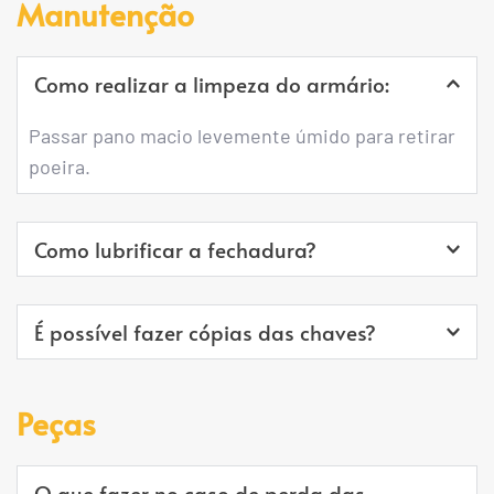
Manutenção
conter na parede.
desenvolvido para cada condomínio.
Como realizar a limpeza do armário:
Passar pano macio levemente úmido para retirar 
poeira.
Como lubrificar a fechadura?
Utilizar pequena quantidade de grafite em pó 
É possível fazer cópias das chaves?
quando necessário.
Sim, em qualquer chaveiro de sua confiança. 
Peças
Porém cada porta dotada de fechadura já 
acompanha 2 chaves.
O que fazer no caso de perda das 